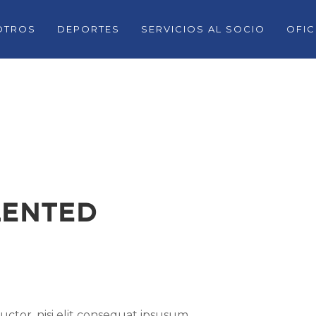
OTROS
DEPORTES
SERVICIOS AL SOCIO
OFIC
LENTED
ctor, nisi elit consequat ipsusum,